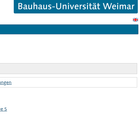
tungen
ee 5