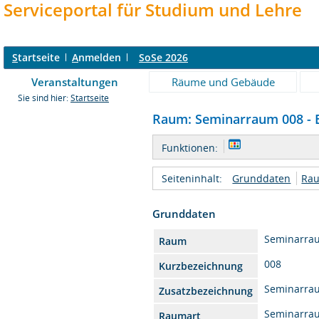
Serviceportal für Studium und Lehre
S
tartseite
A
nmelden
SoSe 2026
Veranstaltungen
Räume und Gebäude
Sie sind hier:
Startseite
Raum: Seminarraum 008 - E
Funktionen:
Seiteninhalt:
Grunddaten
Rau
Grunddaten
Seminarra
Raum
008
Kurzbezeichnung
Seminarra
Zusatzbezeichnung
Seminarra
Raumart