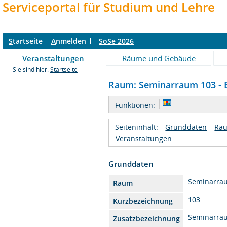
Serviceportal für Studium und Lehre
S
tartseite
A
nmelden
SoSe 2026
Veranstaltungen
Räume und Gebäude
Sie sind hier:
Startseite
Raum: Seminarraum 103 - E
Funktionen:
Seiteninhalt:
Grunddaten
Rau
Veranstaltungen
Grunddaten
Seminarra
Raum
103
Kurzbezeichnung
Seminarra
Zusatzbezeichnung