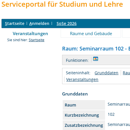
Serviceportal für Studium und Lehre
S
tartseite
A
nmelden
SoSe 2026
Veranstaltungen
Räume und Gebäude
Sie sind hier:
Startseite
Raum: Seminarraum 102 - E
Funktionen:
Seiteninhalt:
Grunddaten
Rau
Veranstaltungen
Grunddaten
Seminarra
Raum
102
Kurzbezeichnung
Seminarra
Zusatzbezeichnung