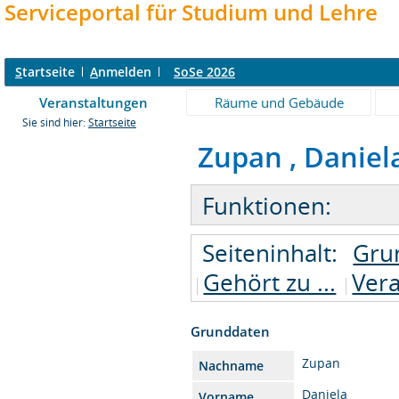
Serviceportal für Studium und Lehre
S
tartseite
A
nmelden
SoSe 2026
Veranstaltungen
Räume und Gebäude
Sie sind hier:
Startseite
Zupan , Daniela 
Funktionen:
Seiteninhalt:
Gru
Gehört zu ...
Ver
Grunddaten
Zupan
Nachname
Daniela
Vorname