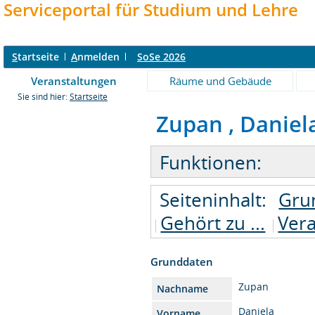
Serviceportal für Studium und Lehre
S
tartseite
A
nmelden
SoSe 2026
Veranstaltungen
Räume und Gebäude
Sie sind hier:
Startseite
Zupan , Daniela 
Funktionen:
Seiteninhalt:
Gru
Gehört zu ...
Ver
Grunddaten
Zupan
Nachname
Daniela
Vorname