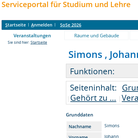
Serviceportal für Studium und Lehre
S
tartseite
A
nmelden
SoSe 2026
Veranstaltungen
Räume und Gebäude
Sie sind hier:
Startseite
Simons , Johann 
Funktionen:
Seiteninhalt:
Gru
Gehört zu ...
Ver
Grunddaten
Simons
Nachname
Johann
Vorname