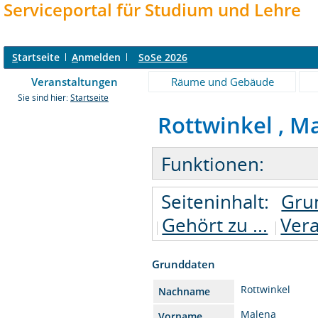
Serviceportal für Studium und Lehre
S
tartseite
A
nmelden
SoSe 2026
Veranstaltungen
Räume und Gebäude
Sie sind hier:
Startseite
Rottwinkel , Ma
Funktionen:
Seiteninhalt:
Gru
Gehört zu ...
Vera
Grunddaten
Rottwinkel
Nachname
Malena
Vorname