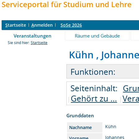
Serviceportal für Studium und Lehre
S
tartseite
A
nmelden
SoSe 2026
Veranstaltungen
Räume und Gebäude
Sie sind hier:
Startseite
Kühn , Johannes 
Funktionen:
Seiteninhalt:
Gru
Gehört zu ...
Ver
Grunddaten
Kühn
Nachname
Johannes
Vorname