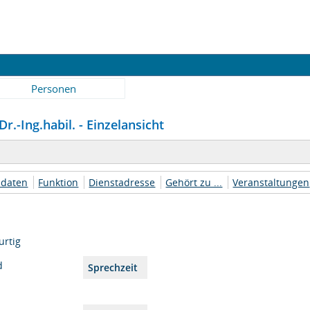
Personen
Dr.-Ing.habil. - Einzelansicht
daten
Funktion
Dienstadresse
Gehört zu ...
Veranstaltungen
urtig
d
Sprechzeit