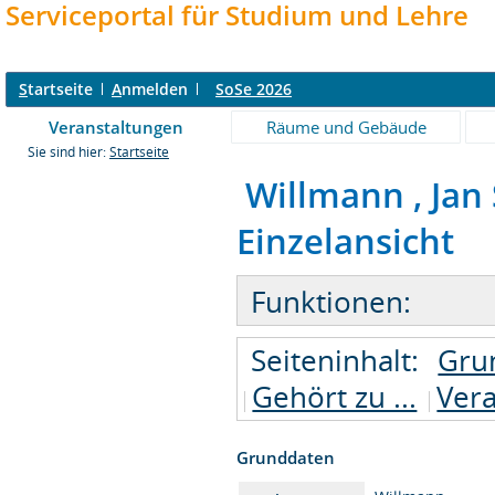
Serviceportal für Studium und Lehre
S
tartseite
A
nmelden
SoSe 2026
Veranstaltungen
Räume und Gebäude
Sie sind hier:
Startseite
Willmann , Jan S
Einzelansicht
Funktionen:
Seiteninhalt:
Gru
Gehört zu ...
Ver
Grunddaten