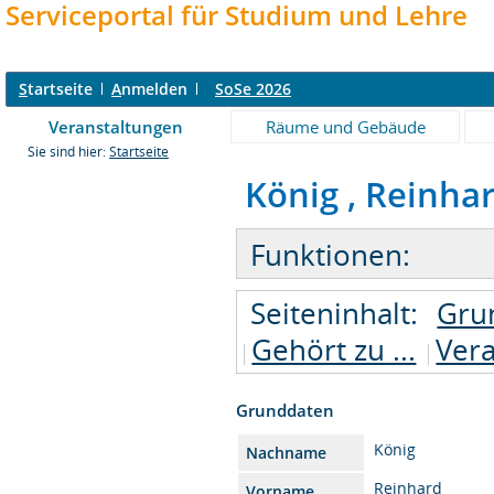
Serviceportal für Studium und Lehre
S
tartseite
A
nmelden
SoSe 2026
Veranstaltungen
Räume und Gebäude
Sie sind hier:
Startseite
König , Reinhard
Funktionen:
Seiteninhalt:
Gru
Gehört zu ...
Ver
Grunddaten
König
Nachname
Reinhard
Vorname