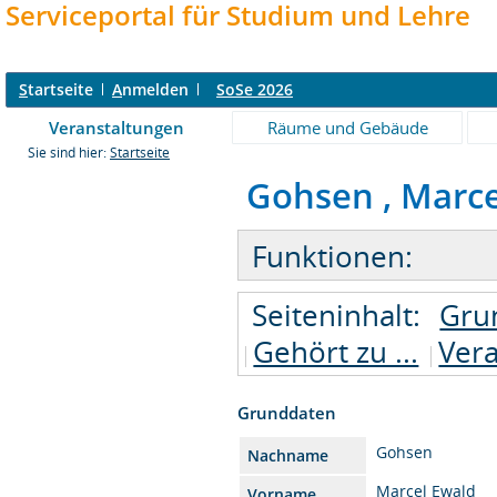
Serviceportal für Studium und Lehre
S
tartseite
A
nmelden
SoSe 2026
Veranstaltungen
Räume und Gebäude
Sie sind hier:
Startseite
Gohsen , Marcel
Funktionen:
Seiteninhalt:
Gru
Gehört zu ...
Vera
Grunddaten
Gohsen
Nachname
Marcel Ewald
Vorname