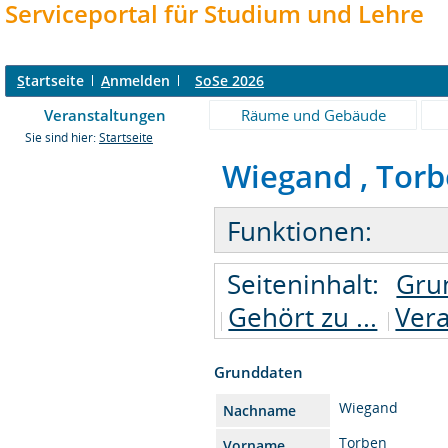
Serviceportal für Studium und Lehre
S
tartseite
A
nmelden
SoSe 2026
Veranstaltungen
Räume und Gebäude
Sie sind hier:
Startseite
Wiegand , Torbe
Funktionen:
Seiteninhalt:
Gru
Gehört zu ...
Ver
Grunddaten
Wiegand
Nachname
Torben
Vorname