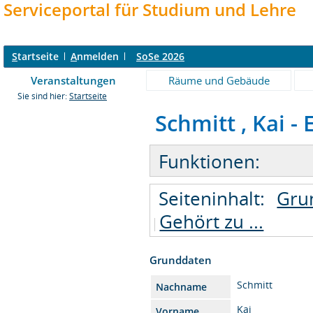
Serviceportal für Studium und Lehre
S
tartseite
A
nmelden
SoSe 2026
Veranstaltungen
Räume und Gebäude
Sie sind hier:
Startseite
Schmitt , Kai - 
Funktionen:
Seiteninhalt:
Gru
Gehört zu ...
Grunddaten
Schmitt
Nachname
Kai
Vorname