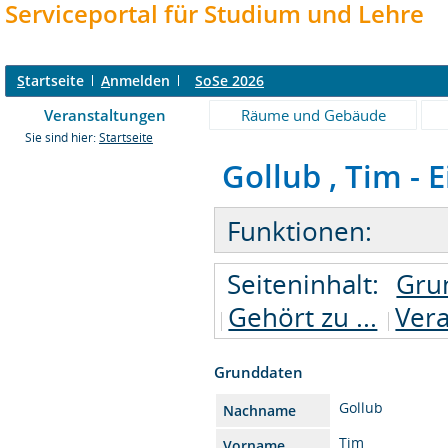
Serviceportal für Studium und Lehre
S
tartseite
A
nmelden
SoSe 2026
Veranstaltungen
Räume und Gebäude
Sie sind hier:
Startseite
Gollub , Tim - 
Funktionen:
Seiteninhalt:
Gru
Gehört zu ...
Vera
Grunddaten
Gollub
Nachname
Tim
Vorname