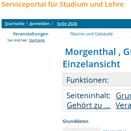
Serviceportal für Studium und Lehre
S
tartseite
A
nmelden
SoSe 2026
Veranstaltungen
Räume und Gebäude
Sie sind hier:
Startseite
Morgenthal , Gu
Einzelansicht
Funktionen:
Seiteninhalt:
Gru
Gehört zu ...
Ver
Grunddaten