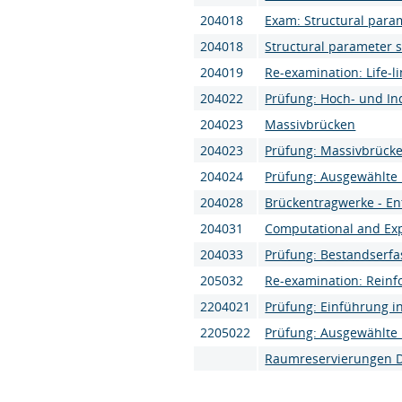
204018
Exam: Structural para
204018
Structural parameter s
204019
Re-examination: Life-l
204022
Prüfung: Hoch- und In
204023
Massivbrücken
204023
Prüfung: Massivbrück
204024
Prüfung: Ausgewählte 
204028
Brückentragwerke - E
204031
Computational and Expe
204033
Prüfung: Bestandserf
205032
Re-examination: Reinf
2204021
Prüfung: Einführung 
2205022
Prüfung: Ausgewählte 
Raumreservierungen D