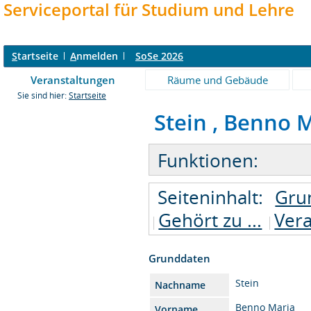
Serviceportal für Studium und Lehre
S
tartseite
A
nmelden
SoSe 2026
Veranstaltungen
Räume und Gebäude
Sie sind hier:
Startseite
Stein , Benno Ma
Funktionen:
Seiteninhalt:
Gru
Gehört zu ...
Ver
Grunddaten
Stein
Nachname
Benno Maria
Vorname