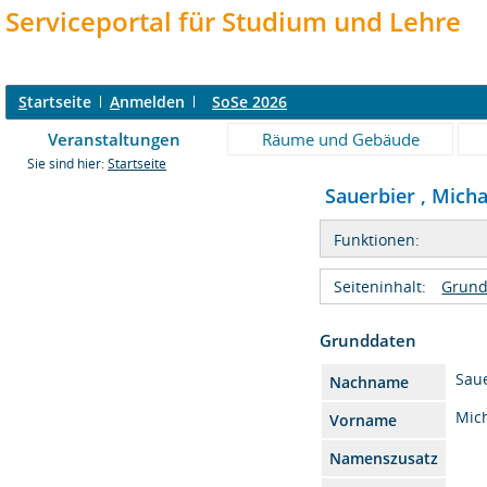
Serviceportal für Studium und Lehre
S
tartseite
A
nmelden
SoSe 2026
Veranstaltungen
Räume und Gebäude
Sie sind hier:
Startseite
Sauerbier , Michae
Funktionen:
Seiteninhalt:
Grund
Grunddaten
Sau
Nachname
Mic
Vorname
Namenszusatz