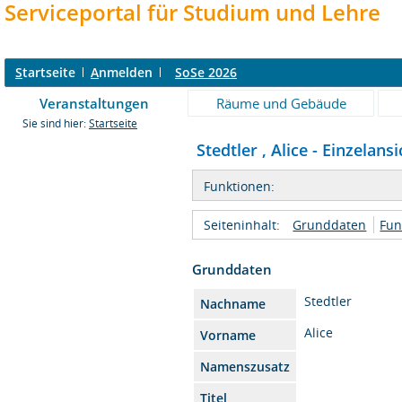
Serviceportal für Studium und Lehre
S
tartseite
A
nmelden
SoSe 2026
Veranstaltungen
Räume und Gebäude
Sie sind hier:
Startseite
Stedtler , Alice - Einzelansi
Funktionen:
Seiteninhalt:
Grunddaten
Fun
Grunddaten
Stedtler
Nachname
Alice
Vorname
Namenszusatz
Titel