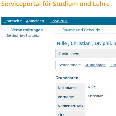
Serviceportal für Studium und Lehre
S
tartseite
A
nmelden
SoSe 2026
Veranstaltungen
Räume und Gebäude
Sie sind hier:
Startseite
Nille , Christian , Dr. phil. 
Funktionen:
Seiteninhalt:
Grunddaten
Fun
Grunddaten
Nille
Nachname
Christian
Vorname
Namenszusatz
Titel