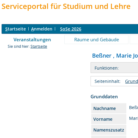
Serviceportal für Studium und Lehre
S
tartseite
A
nmelden
SoSe 2026
Veranstaltungen
Räume und Gebäude
Sie sind hier:
Startseite
Beßner , Marie Jo
Funktionen:
Seiteninhalt:
Grund
Grunddaten
Beß
Nachname
Mar
Vorname
Namenszusatz