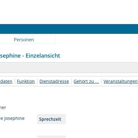
Personen
sephine - Einzelansicht
daten
Funktion
Dienstadresse
Gehört zu ...
Veranstaltungen
ner
ie Josephine
Sprechzeit