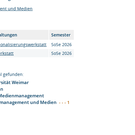
ent und Medien
altungen
Semester
ionalisierungswerkstatt
SoSe 2026
rkstatt
SoSe 2026
l gefunden:
sität Weimar
en
 Medienmanagement
smanagement und Medien
- - - 1