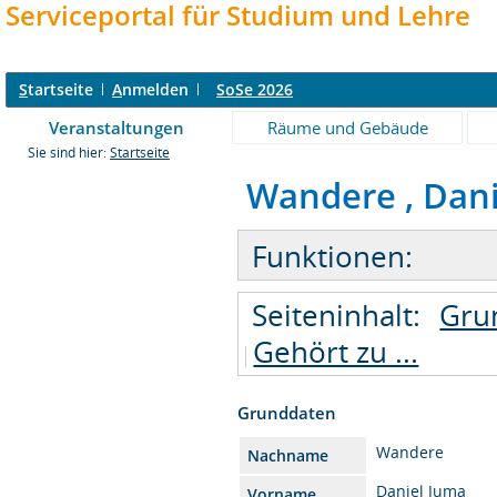
Serviceportal für Studium und Lehre
S
tartseite
A
nmelden
SoSe 2026
Veranstaltungen
Räume und Gebäude
Sie sind hier:
Startseite
Wandere , Danie
Funktionen:
Seiteninhalt:
Gru
Gehört zu ...
Grunddaten
Wandere
Nachname
Daniel Juma
Vorname