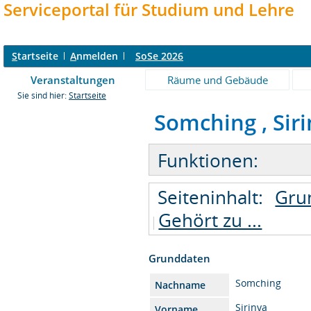
Serviceportal für Studium und Lehre
S
tartseite
A
nmelden
SoSe 2026
Veranstaltungen
Räume und Gebäude
Sie sind hier:
Startseite
Somching , Sirin
Funktionen:
Seiteninhalt:
Gru
Gehört zu ...
Grunddaten
Somching
Nachname
Sirinya
Vorname