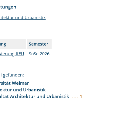
htungen
itektur und Urbanistik
ung
Semester
ierung IfEU
SoSe 2026
l gefunden:
sität Weimar
tektur und Urbanistik
ltät Architektur und Urbanistik
- - - 1