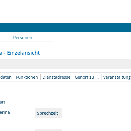
Personen
a - Einzelansicht
daten
Funktionen
Dienstadresse
Gehört zu ...
Veranstaltung
art
erina
Sprechzeit