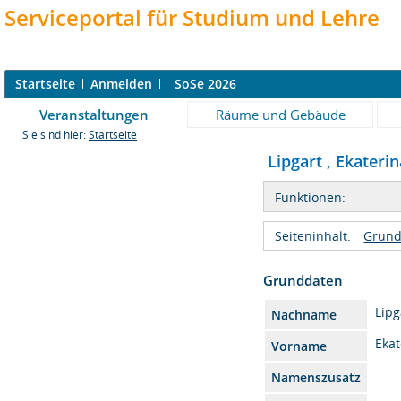
Serviceportal für Studium und Lehre
S
tartseite
A
nmelden
SoSe 2026
Veranstaltungen
Räume und Gebäude
Sie sind hier:
Startseite
Lipgart , Ekaterin
Funktionen:
Seiteninhalt:
Grund
Grunddaten
Lipg
Nachname
Ekat
Vorname
Namenszusatz