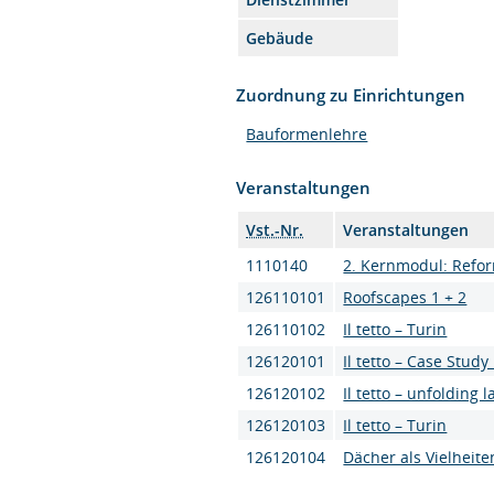
Gebäude
Zuordnung zu Einrichtungen
Bauformenlehre
Veranstaltungen
Vst.-Nr.
Veranstaltungen
1110140
2. Kernmodul: Refo
126110101
Roofscapes 1 + 2
126110102
Il tetto – Turin
126120101
Il tetto – Case Stud
126120102
Il tetto – unfolding 
126120103
Il tetto – Turin
126120104
Dächer als Vielheite