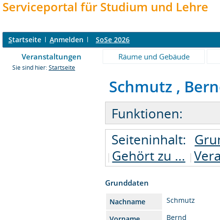
Serviceportal für Studium und Lehre
S
tartseite
A
nmelden
SoSe 2026
Veranstaltungen
Räume und Gebäude
Sie sind hier:
Startseite
Schmutz , Bernd 
Funktionen:
Seiteninhalt:
Gru
Gehört zu ...
Ver
Grunddaten
Schmutz
Nachname
Bernd
Vorname