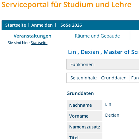
Serviceportal für Studium und Lehre
S
tartseite
A
nmelden
SoSe 2026
Veranstaltungen
Räume und Gebäude
Sie sind hier:
Startseite
Lin , Dexian , Master of Sc
Funktionen:
Seiteninhalt:
Grunddaten
Fun
Grunddaten
Lin
Nachname
Dexian
Vorname
Namenszusatz
Titel