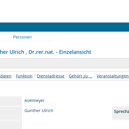
Personen
r Ulrich , Dr.rer.nat. - Einzelansicht
daten
Funktion
Dienstadresse
Gehört zu ...
Veranstaltungen
Aselmeyer
Gunther Ulrich
Sprechz