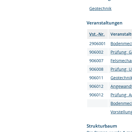
Geotechnik
Veranstaltungen
Vst.-Nr.
Veranstal
2906001
Bodenmec
906002
Prüfung: 
906007
Felsmechan
906008
Prüfung: 
906011
Geotechni
906012
Angewandt
906012
Prüfung: 
Bodenmec
Vorstellun
Strukturbaum