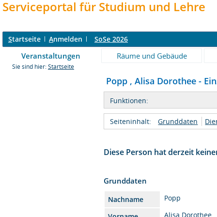
Serviceportal für Studium und Lehre
S
tartseite
A
nmelden
SoSe 2026
Veranstaltungen
Räume und Gebäude
Sie sind hier:
Startseite
Popp , Alisa Dorothee - Ein
Funktionen:
Seiteninhalt:
Grunddaten
Die
Diese Person hat derzeit keine
Grunddaten
Popp
Nachname
Alisa Dorothee
Vorname