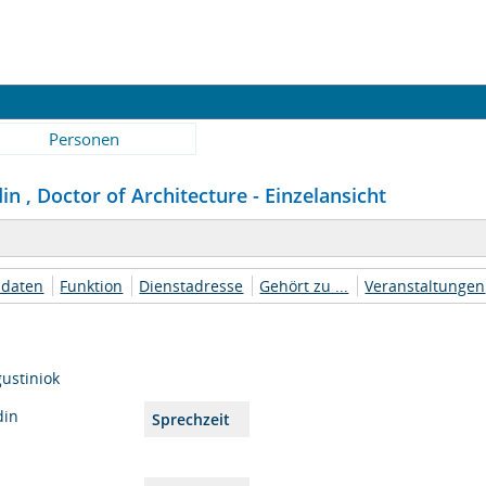
Personen
n , Doctor of Architecture - Einzelansicht
daten
Funktion
Dienstadresse
Gehört zu ...
Veranstaltungen
ustiniok
din
Sprechzeit