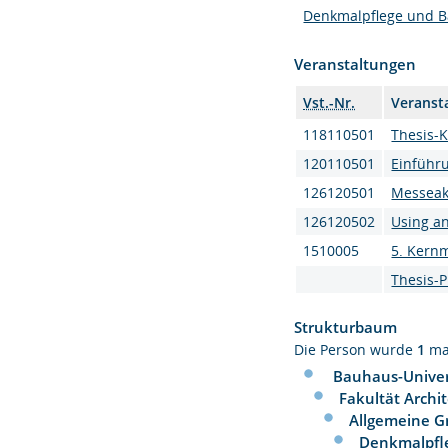
Denkmalpflege und B
Veranstaltungen
Vst.-Nr.
Veranst
118110501
Thesis-
120110501
Einführ
126120501
Messeak
126120502
Using an
1510005
5. Kern
Thesis-
Strukturbaum
Die Person wurde
1
ma
Bauhaus-Univer
Fakultät Archi
Allgemeine G
Denkmalpfl