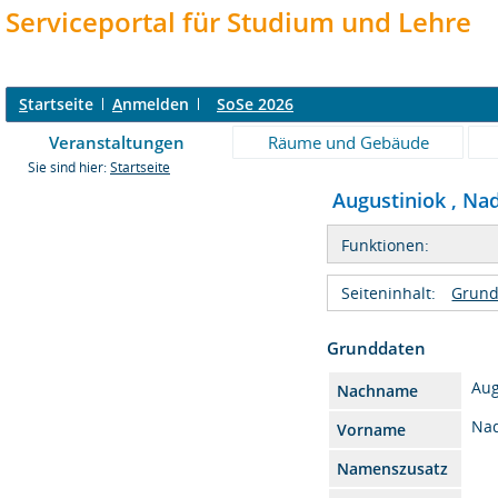
Serviceportal für Studium und Lehre
S
tartseite
A
nmelden
SoSe 2026
Veranstaltungen
Räume und Gebäude
Sie sind hier:
Startseite
Augustiniok , Nadi
Funktionen:
Seiteninhalt:
Grund
Grunddaten
Aug
Nachname
Na
Vorname
Namenszusatz