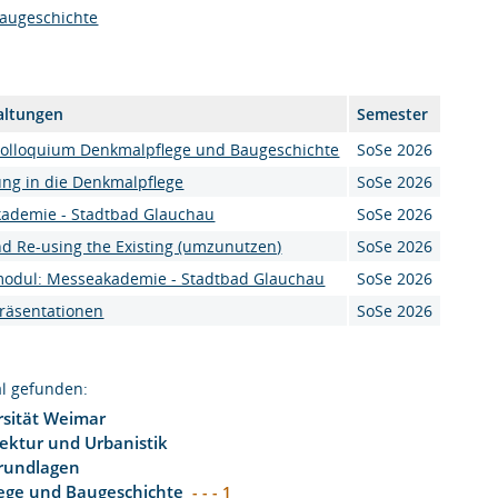
augeschichte
altungen
Semester
Kolloquium Denkmalpflege und Baugeschichte
SoSe 2026
ung in die Denkmalpflege
SoSe 2026
ademie - Stadtbad Glauchau
SoSe 2026
d Re-using the Existing (umzunutzen)
SoSe 2026
modul: Messeakademie - Stadtbad Glauchau
SoSe 2026
Präsentationen
SoSe 2026
l gefunden:
sität Weimar
tektur und Urbanistik
rundlagen
ege und Baugeschichte
- - - 1