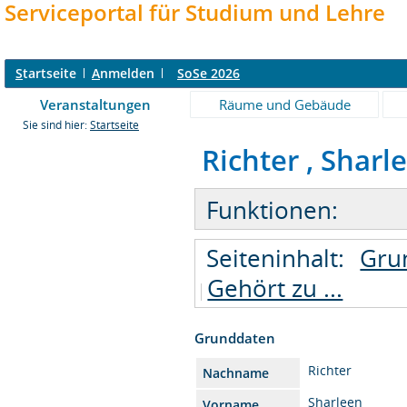
Serviceportal für Studium und Lehre
S
tartseite
A
nmelden
SoSe 2026
Veranstaltungen
Räume und Gebäude
Sie sind hier:
Startseite
Richter , Sharle
Funktionen:
Seiteninhalt:
Gru
Gehört zu ...
Grunddaten
Richter
Nachname
Sharleen
Vorname