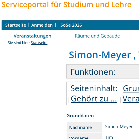
Serviceportal für Studium und Lehre
S
tartseite
A
nmelden
SoSe 2026
Veranstaltungen
Räume und Gebäude
Sie sind hier:
Startseite
Simon-Meyer , Ti
Funktionen:
Seiteninhalt:
Gru
Gehört zu ...
Ver
Grunddaten
Simon-Meyer
Nachname
Tim
Vorname