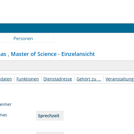
Personen
s , Master of Science - Einzelansicht
daten
Funktionen
Dienstadresse
Gehört zu ...
Veranstaltun
heimer
mas
Sprechzeit