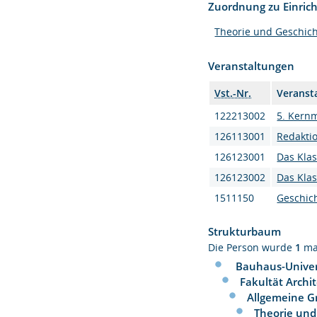
Zuordnung zu Einric
Theorie und Geschic
Veranstaltungen
Vst.-Nr.
Veranst
122213002
5. Kern
126113001
Redaktio
126123001
Das Kla
126123002
Das Kla
1511150
Geschic
Strukturbaum
Die Person wurde
1
ma
Bauhaus-Univer
Fakultät Archi
Allgemeine G
Theorie und