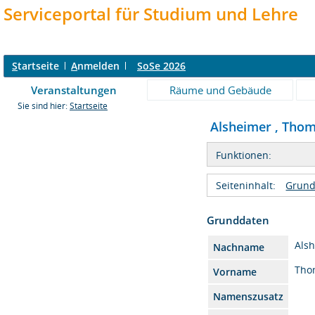
Serviceportal für Studium und Lehre
S
tartseite
A
nmelden
SoSe 2026
Veranstaltungen
Räume und Gebäude
Sie sind hier:
Startseite
Alsheimer , Thoma
Funktionen:
Seiteninhalt:
Grund
Grunddaten
Als
Nachname
Tho
Vorname
Namenszusatz