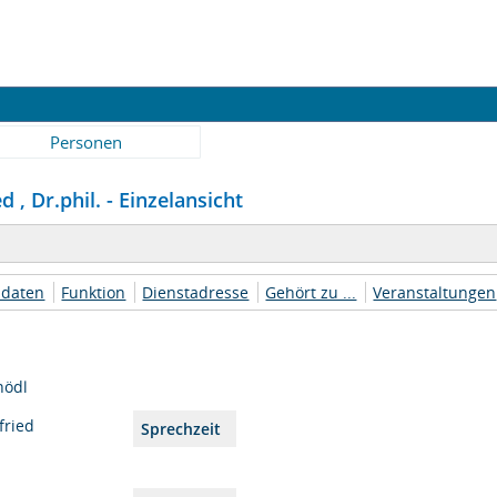
Personen
d , Dr.phil. - Einzelansicht
daten
Funktion
Dienstadresse
Gehört zu ...
Veranstaltungen
nödl
fried
Sprechzeit