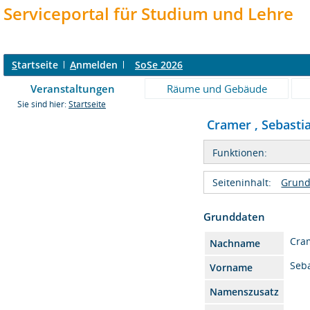
Serviceportal für Studium und Lehre
S
tartseite
A
nmelden
SoSe 2026
Veranstaltungen
Räume und Gebäude
Sie sind hier:
Startseite
Cramer , Sebastia
Funktionen:
Seiteninhalt:
Grund
Grunddaten
Cra
Nachname
Seb
Vorname
Namenszusatz