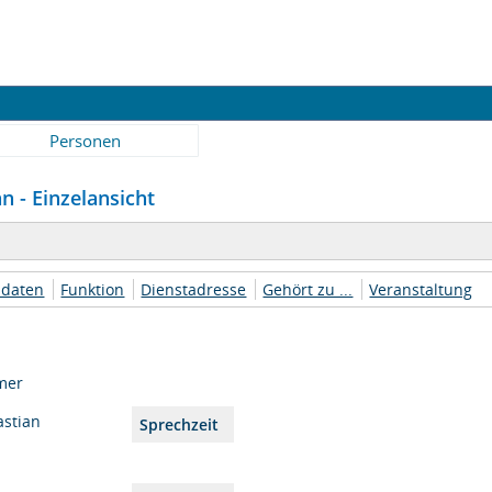
Personen
n - Einzelansicht
daten
Funktion
Dienstadresse
Gehört zu ...
Veranstaltung
mer
astian
Sprechzeit