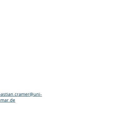
bastian.cramer@uni-
imar.de