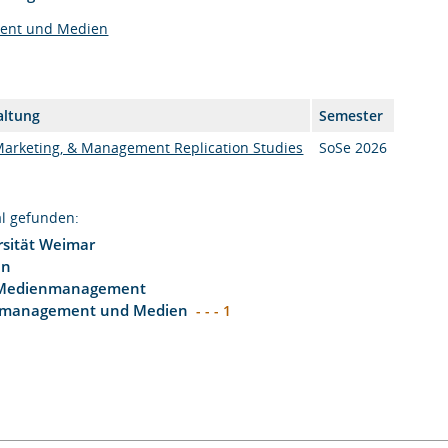
ent und Medien
altung
Semester
Marketing, & Management Replication Studies
SoSe 2026
l gefunden:
sität Weimar
en
 Medienmanagement
smanagement und Medien
- - - 1