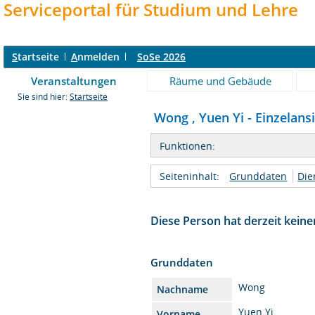
Serviceportal für Studium und Lehre
S
tartseite
A
nmelden
SoSe 2026
Veranstaltungen
Räume und Gebäude
Sie sind hier:
Startseite
Wong , Yuen Yi - Einzelans
Funktionen:
Seiteninhalt:
Grunddaten
Die
Diese Person hat derzeit keine
Grunddaten
Wong
Nachname
Yuen Yi
Vorname