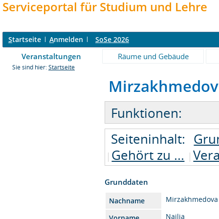
Serviceportal für Studium und Lehre
S
tartseite
A
nmelden
SoSe 2026
Veranstaltungen
Räume und Gebäude
Sie sind hier:
Startseite
Mirzakhmedova ,
Funktionen:
Seiteninhalt:
Gru
Gehört zu ...
Ver
Grunddaten
Mirzakhmedova
Nachname
Nailia
Vorname