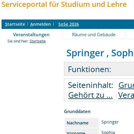
Serviceportal für Studium und Lehre
S
tartseite
A
nmelden
SoSe 2026
Veranstaltungen
Räume und Gebäude
Sie sind hier:
Startseite
Springer , Soph
Funktionen:
Seiteninhalt:
Gru
Gehört zu ...
Vera
Grunddaten
Springer
Nachname
Sophia
Vorname