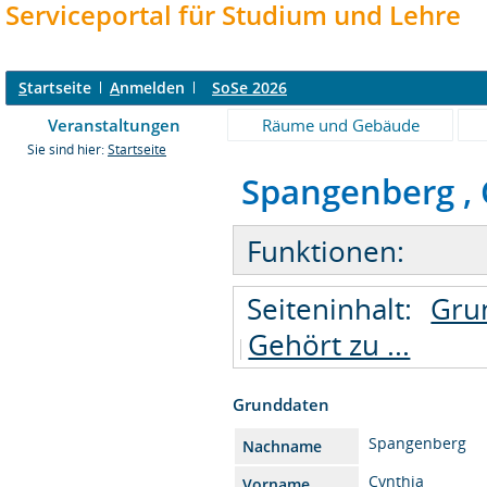
Serviceportal für Studium und Lehre
S
tartseite
A
nmelden
SoSe 2026
Veranstaltungen
Räume und Gebäude
Sie sind hier:
Startseite
Spangenberg , C
Funktionen:
Seiteninhalt:
Gru
Gehört zu ...
Grunddaten
Spangenberg
Nachname
Cynthia
Vorname