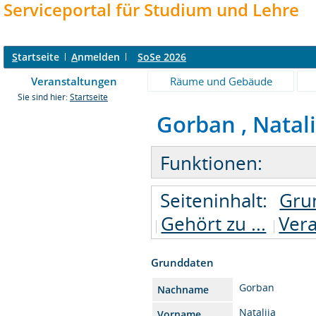
Serviceportal für Studium und Lehre
S
tartseite
A
nmelden
SoSe 2026
Veranstaltungen
Räume und Gebäude
Sie sind hier:
Startseite
Gorban , Natali
Funktionen:
Seiteninhalt:
Gru
Gehört zu ...
Ver
Grunddaten
Gorban
Nachname
Nataliia
Vorname