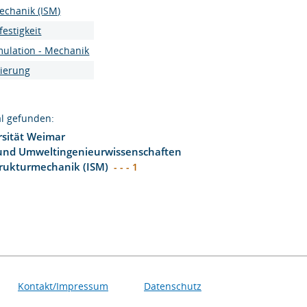
mechanik (ISM)
festigkeit
mulation - Mechanik
mierung
l gefunden:
sität Weimar
 und Umweltingenieurwissenschaften
Strukturmechanik (ISM)
- - - 1
Kontakt/Impressum
Datenschutz