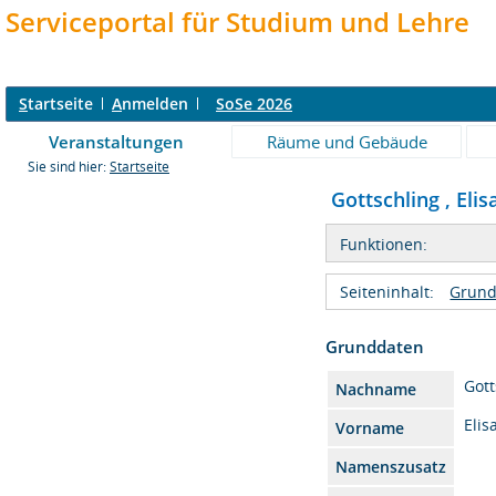
Serviceportal für Studium und Lehre
S
tartseite
A
nmelden
SoSe 2026
Veranstaltungen
Räume und Gebäude
Sie sind hier:
Startseite
Gottschling , Elis
Funktionen:
Seiteninhalt:
Grund
Grunddaten
Gott
Nachname
Elis
Vorname
Namenszusatz