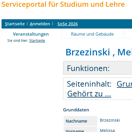
Serviceportal für Studium und Lehre
S
tartseite
A
nmelden
SoSe 2026
Veranstaltungen
Räume und Gebäude
Sie sind hier:
Startseite
Brzezinski , Mel
Funktionen:
Seiteninhalt:
Gru
Gehört zu ...
Grunddaten
Brzezinski
Nachname
Melissa
Vorname