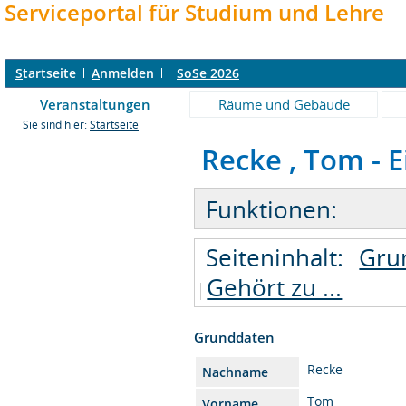
Serviceportal für Studium und Lehre
S
tartseite
A
nmelden
SoSe 2026
Veranstaltungen
Räume und Gebäude
Sie sind hier:
Startseite
Recke , Tom - E
Funktionen:
Seiteninhalt:
Gru
Gehört zu ...
Grunddaten
Recke
Nachname
Tom
Vorname