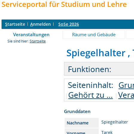
Serviceportal für Studium und Lehre
S
tartseite
A
nmelden
SoSe 2026
Veranstaltungen
Räume und Gebäude
Sie sind hier:
Startseite
Spiegelhalter , 
Funktionen:
Seiteninhalt:
Gru
Gehört zu ...
Vera
Grunddaten
Spiegelhalter
Nachname
Tarek
Vorname