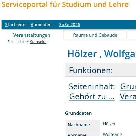
Serviceportal für Studium und Lehre
S
tartseite
A
nmelden
SoSe 2026
Veranstaltungen
Räume und Gebäude
Sie sind hier:
Startseite
Hölzer , Wolfgan
Funktionen:
Seiteninhalt:
Gru
Gehört zu ...
Ver
Grunddaten
Hölzer
Nachname
Wolfgang
Vorname