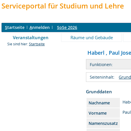
Serviceportal für Studium und Lehre
S
tartseite
A
nmelden
SoSe 2026
Veranstaltungen
Räume und Gebäude
Sie sind hier:
Startseite
Haberl , Paul Jose
Funktionen:
Seiteninhalt:
Grund
Grunddaten
Hab
Nachname
Paul
Vorname
Namenszusatz