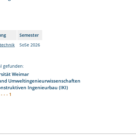
ung
Semester
technik
SoSe 2026
l gefunden:
sität Weimar
 und Umweltingenieurwissenschaften
konstruktiven Ingenieurbau (IKI)
- - - 1