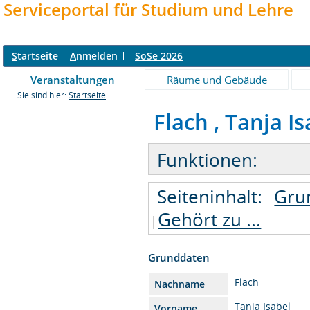
Serviceportal für Studium und Lehre
S
tartseite
A
nmelden
SoSe 2026
Veranstaltungen
Räume und Gebäude
Sie sind hier:
Startseite
Flach , Tanja Isa
Funktionen:
Seiteninhalt:
Gru
Gehört zu ...
Grunddaten
Flach
Nachname
Tanja Isabel
Vorname