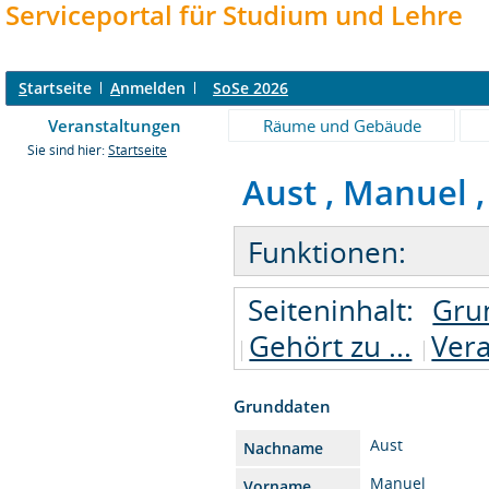
Serviceportal für Studium und Lehre
S
tartseite
A
nmelden
SoSe 2026
Veranstaltungen
Räume und Gebäude
Sie sind hier:
Startseite
Aust , Manuel ,
Funktionen:
Seiteninhalt:
Gru
Gehört zu ...
Ver
Grunddaten
Aust
Nachname
Manuel
Vorname