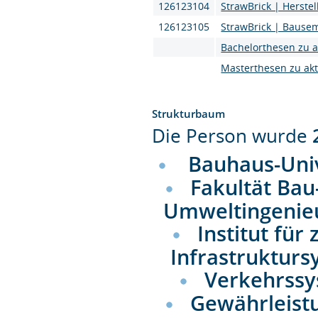
126123104
StrawBrick | Herste
126123105
StrawBrick | Bausem
Bachelorthesen zu a
Masterthesen zu ak
Strukturbaum
Die Person wurde
Bauhaus-Uni
Fakultät Bau
Umweltingenie
Institut fü
Infrastrukturs
Verkehrss
Gewährleist