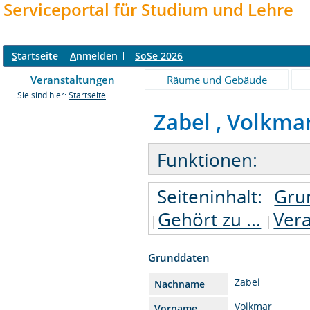
Serviceportal für Studium und Lehre
S
tartseite
A
nmelden
SoSe 2026
Veranstaltungen
Räume und Gebäude
Sie sind hier:
Startseite
Zabel , Volkmar 
Funktionen:
Seiteninhalt:
Gru
Gehört zu ...
Vera
Grunddaten
Zabel
Nachname
Volkmar
Vorname